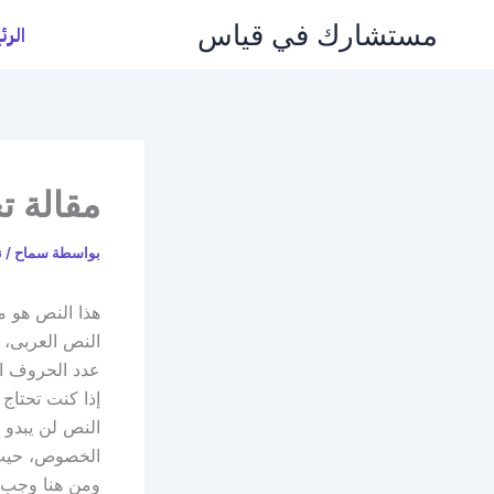
خطي
مستشارك في قياس
الرئ
لى
لمحتوى
مقالة ت
بواسطة
سماح
/
ن
هذا النص هو م
النص العربى، 
عدد الحروف ال
إذا كنت تحتاج 
النص لن يبدو 
الخصوص، حيث ي
ومن هنا وجب ع