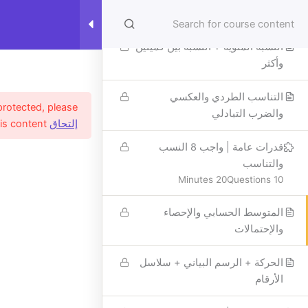
خطي
20 Minutes
10 Questions
مستشارك في قياس
لى
لمحتوى
النسبة المئوية + النسبة بين كميتين
الرئيسية
الدورات
القدرات العامة
وأكثر
التناسب الطردي والعكسي
protected, please
والضرب التبادلي
إلتحاق
in the course to view this content!
قدرات عامة | واجب 8 النسب
والتناسب
20 Minutes
10 Questions
المتوسط الحسابي والإحصاء
والإحتمالات
الحركة + الرسم البياني + سلاسل
الأرقام