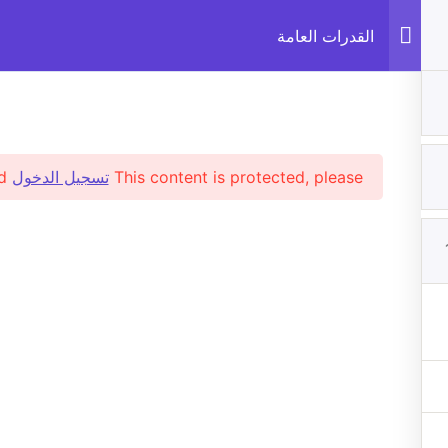
القدرات العامة
يسية
من نحن
الدورات
المدونة
التواصل والد
This content is protected, please
تسجيل الدخول
and