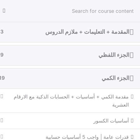
خطي
لى
لمحتوى
المقدمة + التعليمات + ملازم الدروس
3
مستشارك في قياس
الرئ
الجزء اللفظي
9
الجزء الكمي
19
الرئيسية
الدورات
القدرات العامة
مقدمة الكمي + أساسيات + الحسابات الذكية مع الارقام
العشرية
أساسيات الكسور
قدرات عامة | واجب 5 أساسيات حسابية