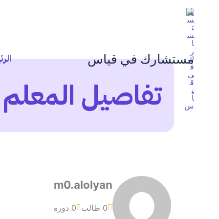
خطي
لى
لمحتوى
مستشارك في قياس
الرئ
تفاصيل المعلم
m0.alolyan
0 طالب
0 دورة